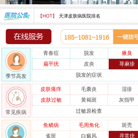
【HOT】
天津皮肤病医院排名
天津津门皮肤病医院怎么样
青春痘
脱发
腋臭
扁平疣
皮炎
荨麻疹
脱发的症状
季节高发
皮肤瘙痒
毛囊炎
湿疹
皮肤过敏
黄褐斑
灰指甲
过敏原检查
常见疾病
鱼鳞病
毛周角化
斑秃
雀斑
白癜风
寻常疣