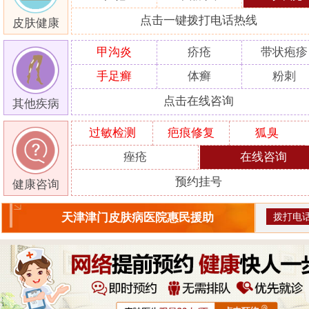
点击一键拨打电话热线
皮肤健康
甲沟炎
疥疮
带状疱疹
手足癣
体癣
粉刺
点击在线咨询
其他疾病
过敏检测
疤痕修复
狐臭
痤疮
在线咨询
预约挂号
健康咨询
拨打电
天津津门皮肤病医院惠民援助