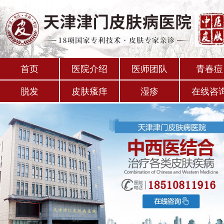
首页
医院介绍
医师团队
青春痘
脱发
皮肤瘙痒
湿疹
在线咨