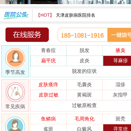
【HOT】
天津皮肤病医院排名
天津津门皮肤病医院怎么样
青春痘
脱发
腋臭
扁平疣
皮炎
荨麻疹
脱发的症状
季节高发
皮肤瘙痒
毛囊炎
湿疹
皮肤过敏
黄褐斑
灰指甲
过敏原检查
常见疾病
鱼鳞病
毛周角化
斑秃
雀斑
白癜风
寻常疣