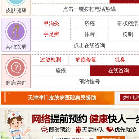
点击一键拨打电话热线
皮肤健康
甲沟炎
疥疮
带状疱疹
手足癣
体癣
粉刺
点击在线咨询
其他疾病
过敏检测
疤痕修复
狐臭
痤疮
在线咨询
预约挂号
健康咨询
拨打电
天津津门皮肤病医院惠民援助