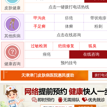
点击一键拨打电话热线
皮肤健康
甲沟炎
疥疮
带状疱疹
手足癣
体癣
粉刺
点击在线咨询
其他疾病
过敏检测
疤痕修复
狐臭
痤疮
在线咨询
预约挂号
健康咨询
拨打电
天津津门皮肤病医院惠民援助