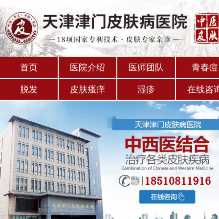
首页
医院介绍
医师团队
青春痘
脱发
皮肤瘙痒
湿疹
在线咨