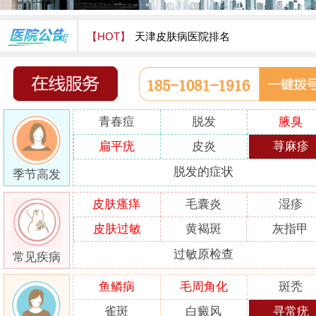
【HOT】
天津皮肤病医院排名
天津津门皮肤病医院怎么样
青春痘
脱发
腋臭
扁平疣
皮炎
荨麻疹
脱发的症状
季节高发
皮肤瘙痒
毛囊炎
湿疹
皮肤过敏
黄褐斑
灰指甲
过敏原检查
常见疾病
鱼鳞病
毛周角化
斑秃
雀斑
白癜风
寻常疣