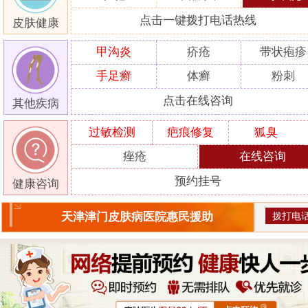
点击一键拨打电话热线
皮肤健康
甲沟炎
疥疮
带状疱疹
手足癣
体癣
粉刺
点击在线咨询
其他疾病
过敏检测
疤痕修复
狐臭
痤疮
在线咨询
预约挂号
健康咨询
拨打电
天津津门皮肤病医院惠民援助