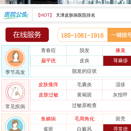
【HOT】
天津皮肤病医院排名
天津津门皮肤病医院怎么样
青春痘
脱发
腋臭
扁平疣
皮炎
荨麻疹
脱发的症状
季节高发
皮肤瘙痒
毛囊炎
湿疹
皮肤过敏
黄褐斑
灰指甲
过敏原检查
常见疾病
鱼鳞病
毛周角化
斑秃
雀斑
白癜风
寻常疣