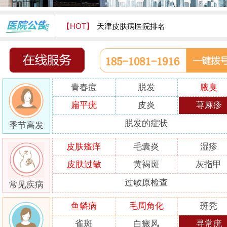
【HOT】
天津皮肤病医院排名
天津津门皮肤病医院怎么样
青春痘
脱发
腋臭
扁平疣
皮炎
荨麻疹
脱发的症状
季节高发
皮肤瘙痒
毛囊炎
湿疹
皮肤过敏
黄褐斑
灰指甲
过敏原检查
常见疾病
鱼鳞病
毛周角化
斑秃
雀斑
白癜风
寻常疣