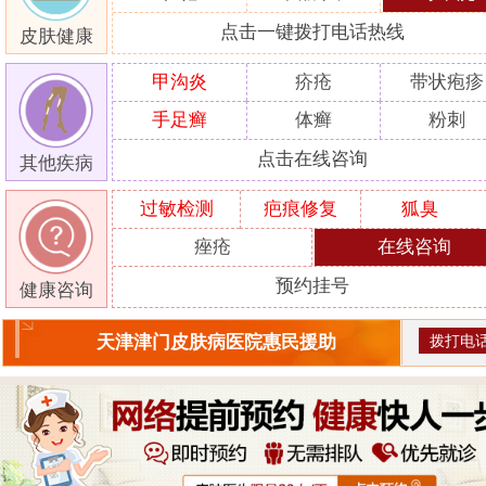
点击一键拨打电话热线
皮肤健康
甲沟炎
疥疮
带状疱疹
手足癣
体癣
粉刺
点击在线咨询
其他疾病
过敏检测
疤痕修复
狐臭
痤疮
在线咨询
预约挂号
健康咨询
拨打电
天津津门皮肤病医院惠民援助