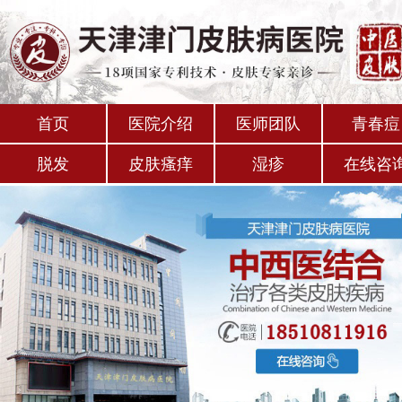
首页
医院介绍
医师团队
青春痘
脱发
皮肤瘙痒
湿疹
在线咨