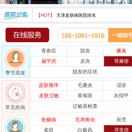
【HOT】
天津皮肤病医院排名
天津津门皮肤病医院怎么样
青春痘
脱发
腋臭
扁平疣
皮炎
荨麻疹
脱发的症状
季节高发
皮肤瘙痒
毛囊炎
湿疹
皮肤过敏
黄褐斑
灰指甲
过敏原检查
常见疾病
鱼鳞病
毛周角化
斑秃
雀斑
白癜风
寻常疣