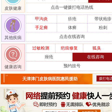
点击一键拨打电话热线
皮肤健康
甲沟炎
疥疮
带状疱疹
手足癣
体癣
粉刺
点击在线咨询
其他疾病
过敏检测
疤痕修复
狐臭
痤疮
在线咨询
预约挂号
健康咨询
拨打电
天津津门皮肤病医院惠民援助