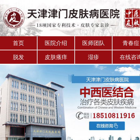
首页
医院介绍
医师团队
青春痘
脱发
皮肤瘙痒
湿疹
在线咨