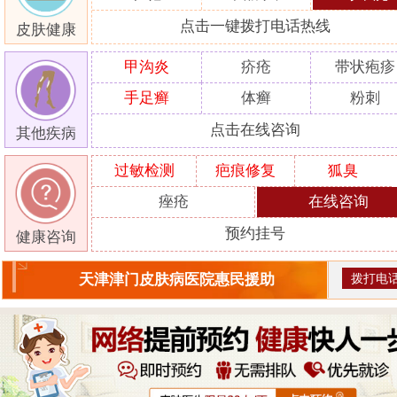
点击一键拨打电话热线
皮肤健康
甲沟炎
疥疮
带状疱疹
手足癣
体癣
粉刺
点击在线咨询
其他疾病
过敏检测
疤痕修复
狐臭
痤疮
在线咨询
预约挂号
健康咨询
拨打电
天津津门皮肤病医院惠民援助