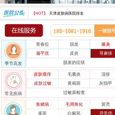
【HOT】
天津皮肤病医院排名
天津津门皮肤病医院怎么样
青春痘
脱发
腋臭
扁平疣
皮炎
荨麻疹
脱发的症状
季节高发
皮肤瘙痒
毛囊炎
湿疹
皮肤过敏
黄褐斑
灰指甲
过敏原检查
常见疾病
鱼鳞病
毛周角化
斑秃
雀斑
白癜风
寻常疣