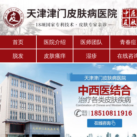
首页
医院介绍
医师团队
青春痘
脱发
皮肤瘙痒
湿疹
在线咨