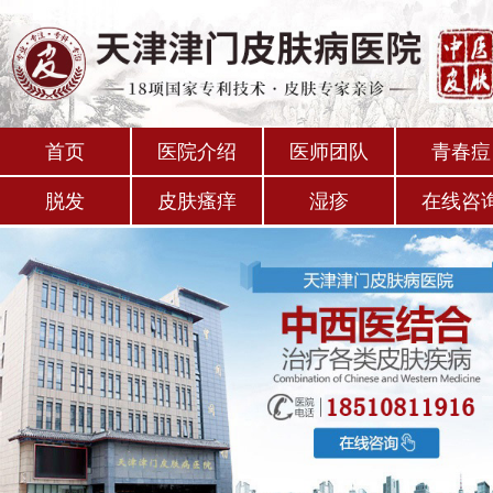
首页
医院介绍
医师团队
青春痘
脱发
皮肤瘙痒
湿疹
在线咨