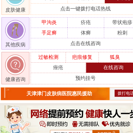
点击一键拨打电话热线
皮肤健康
甲沟炎
疥疮
带状疱疹
手足癣
体癣
粉刺
点击在线咨询
其他疾病
过敏检测
疤痕修复
狐臭
痤疮
在线咨询
预约挂号
健康咨询
拨打电
天津津门皮肤病医院惠民援助