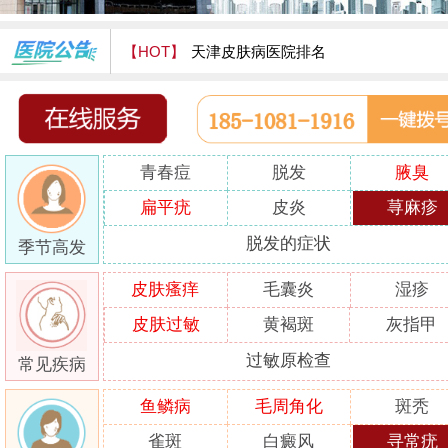
【HOT】
天津皮肤病医院排名
天津津门皮肤病医院怎么样
青春痘
脱发
腋臭
扁平疣
皮炎
荨麻疹
脱发的症状
季节高发
皮肤瘙痒
毛囊炎
湿疹
皮肤过敏
黄褐斑
灰指甲
过敏原检查
常见疾病
鱼鳞病
毛周角化
斑秃
雀斑
白癜风
寻常疣