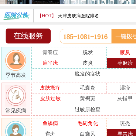
【HOT】
天津皮肤病医院排名
天津津门皮肤病医院怎么样
青春痘
脱发
腋臭
扁平疣
皮炎
荨麻疹
脱发的症状
季节高发
皮肤瘙痒
毛囊炎
湿疹
皮肤过敏
黄褐斑
灰指甲
过敏原检查
常见疾病
鱼鳞病
毛周角化
斑秃
雀斑
白癜风
寻常疣