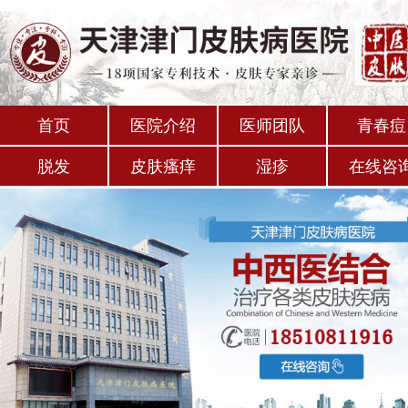
首页
医院介绍
医师团队
青春痘
脱发
皮肤瘙痒
湿疹
在线咨