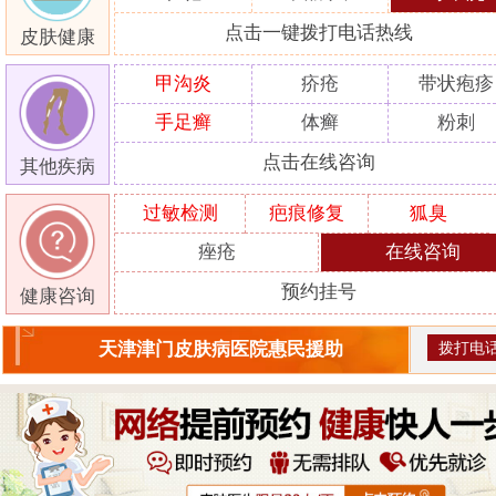
点击一键拨打电话热线
皮肤健康
甲沟炎
疥疮
带状疱疹
手足癣
体癣
粉刺
点击在线咨询
其他疾病
过敏检测
疤痕修复
狐臭
痤疮
在线咨询
预约挂号
健康咨询
拨打电
天津津门皮肤病医院惠民援助