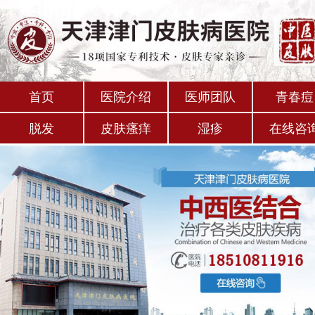
首页
医院介绍
医师团队
青春痘
脱发
皮肤瘙痒
湿疹
在线咨