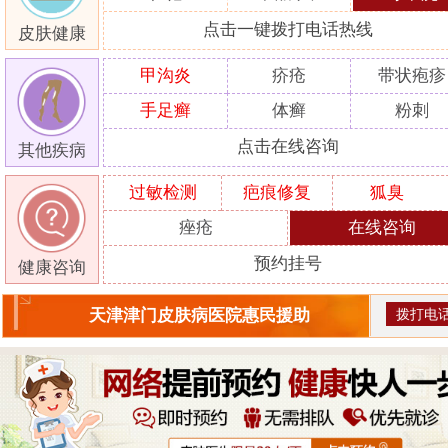
点击一键拨打电话热线
皮肤健康
甲沟炎
疥疮
带状疱疹
手足癣
体癣
粉刺
点击在线咨询
其他疾病
过敏检测
疤痕修复
狐臭
痤疮
在线咨询
预约挂号
健康咨询
拨打电
天津津门皮肤病医院惠民援助