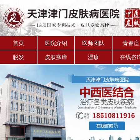
首页
医院介绍
医师团队
青春痘
脱发
皮肤瘙痒
湿疹
在线咨