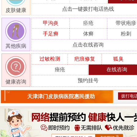
点击一键拨打电话热线
皮肤健康
甲沟炎
疥疮
带状疱疹
手足癣
体癣
粉刺
点击在线咨询
其他疾病
过敏检测
疤痕修复
狐臭
痤疮
在线咨询
预约挂号
健康咨询
拨打电
天津津门皮肤病医院惠民援助