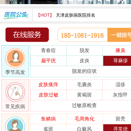
【HOT】
天津皮肤病医院排名
天津津门皮肤病医院怎么样
青春痘
脱发
腋臭
扁平疣
皮炎
荨麻疹
脱发的症状
季节高发
皮肤瘙痒
毛囊炎
湿疹
皮肤过敏
黄褐斑
灰指甲
过敏原检查
常见疾病
鱼鳞病
毛周角化
斑秃
雀斑
白癜风
寻常疣