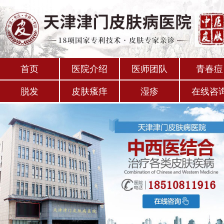
首页
医院介绍
医师团队
青春痘
脱发
皮肤瘙痒
湿疹
在线咨