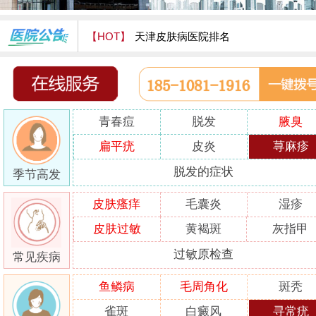
【HOT】
天津皮肤病医院排名
天津津门皮肤病医院怎么样
青春痘
脱发
腋臭
扁平疣
皮炎
荨麻疹
脱发的症状
季节高发
皮肤瘙痒
毛囊炎
湿疹
皮肤过敏
黄褐斑
灰指甲
过敏原检查
常见疾病
鱼鳞病
毛周角化
斑秃
雀斑
白癜风
寻常疣