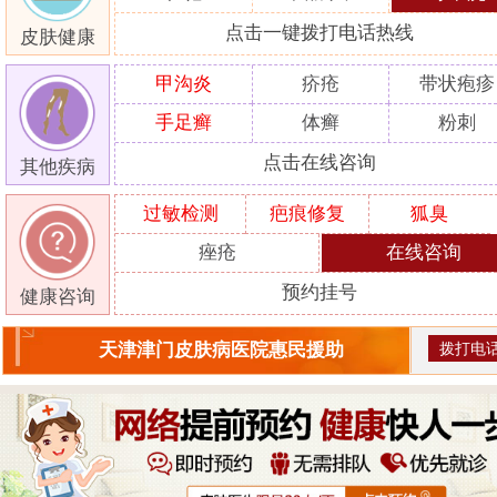
点击一键拨打电话热线
皮肤健康
甲沟炎
疥疮
带状疱疹
手足癣
体癣
粉刺
点击在线咨询
其他疾病
过敏检测
疤痕修复
狐臭
痤疮
在线咨询
预约挂号
健康咨询
拨打电
天津津门皮肤病医院惠民援助