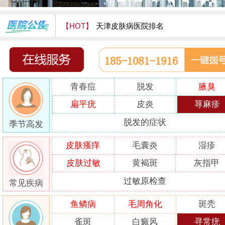
【HOT】
天津皮肤病医院排名
天津津门皮肤病医院怎么样
青春痘
脱发
腋臭
扁平疣
皮炎
荨麻疹
脱发的症状
季节高发
皮肤瘙痒
毛囊炎
湿疹
皮肤过敏
黄褐斑
灰指甲
过敏原检查
常见疾病
鱼鳞病
毛周角化
斑秃
雀斑
白癜风
寻常疣