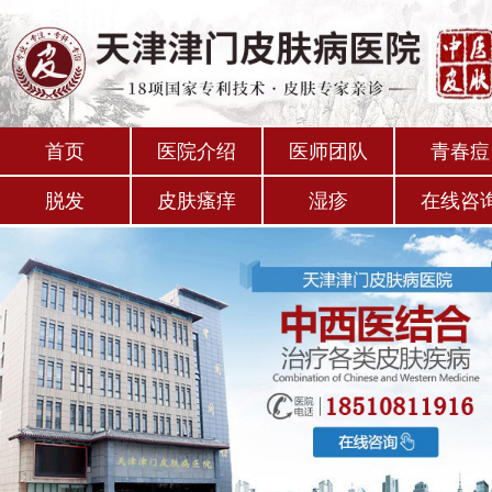
首页
医院介绍
医师团队
青春痘
脱发
皮肤瘙痒
湿疹
在线咨