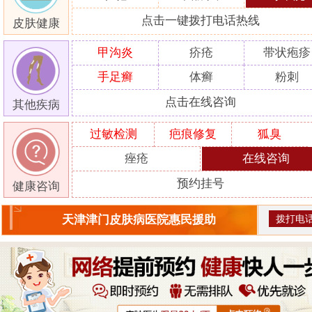
点击一键拨打电话热线
皮肤健康
甲沟炎
疥疮
带状疱疹
手足癣
体癣
粉刺
点击在线咨询
其他疾病
过敏检测
疤痕修复
狐臭
痤疮
在线咨询
预约挂号
健康咨询
拨打电
天津津门皮肤病医院惠民援助