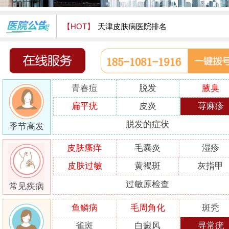
【HOT】
天津皮肤病医院排名
天津津门皮肤病医院怎么样
青春痘
脱发
腋臭
扁平疣
皮炎
荨麻疹
脱发的症状
季节高发
皮肤瘙痒
毛囊炎
湿疹
皮肤过敏
黄褐斑
灰指甲
过敏原检查
常见疾病
鱼鳞病
毛周角化
斑秃
雀斑
白癜风
寻常疣