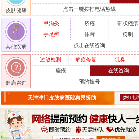
点击一键拨打电话热线
皮肤健康
甲沟炎
疥疮
带状疱疹
手足癣
体癣
粉刺
点击在线咨询
其他疾病
过敏检测
疤痕修复
狐臭
痤疮
在线咨询
预约挂号
健康咨询
拨打电
天津津门皮肤病医院惠民援助