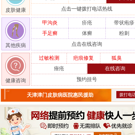
点击一键拨打电话热线
皮肤健康
甲沟炎
疥疮
带状疱疹
手足癣
体癣
粉刺
点击在线咨询
其他疾病
过敏检测
疤痕修复
狐臭
痤疮
在线咨询
预约挂号
健康咨询
拨打电
天津津门皮肤病医院惠民援助