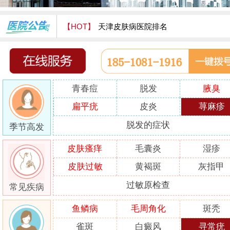
【HOT】
天津皮肤病医院排名
天津津门皮肤病医院怎么样
青春痘
脱发
腋臭
扁平疣
皮炎
荨麻疹
脱发的症状
季节高发
皮肤瘙痒
毛囊炎
湿疹
皮肤过敏
黄褐斑
灰指甲
过敏原检查
常见疾病
鱼鳞病
毛周角化
斑秃
雀斑
白癜风
寻常疣