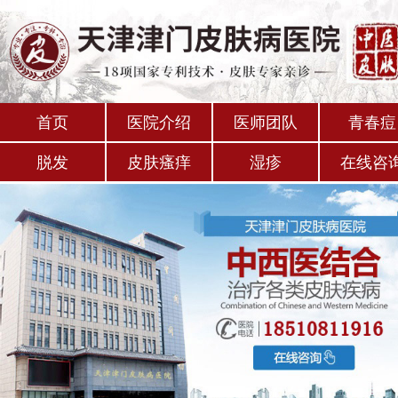
首页
医院介绍
医师团队
青春痘
脱发
皮肤瘙痒
湿疹
在线咨