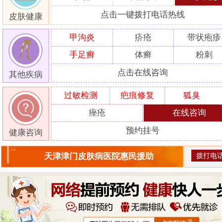
点击一键拨打电话热线
皮肤健康
甲沟炎
疥疮
带状疱疹
手足癣
体癣
粉刺
点击在线咨询
其他疾病
过敏检测
疤痕修复
狐臭
痤疮
在线咨询
预约挂号
健康咨询
拨打电
天津津门皮肤病医院惠民援助