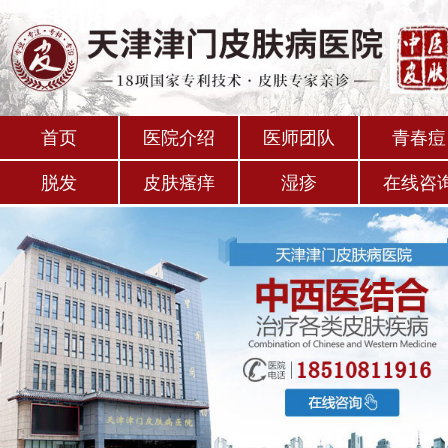
首页
医院介绍
医师团队
青春痘
脱发
皮肤瘙痒
湿疹
在线咨