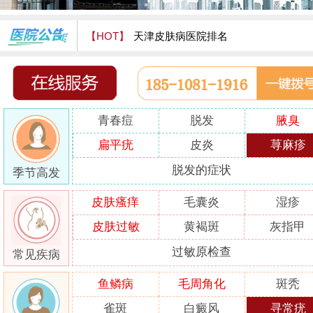
【HOT】
天津皮肤病医院排名
天津津门皮肤病医院怎么样
青春痘
脱发
腋臭
扁平疣
皮炎
荨麻疹
脱发的症状
季节高发
皮肤瘙痒
毛囊炎
湿疹
皮肤过敏
黄褐斑
灰指甲
过敏原检查
常见疾病
鱼鳞病
毛周角化
斑秃
雀斑
白癜风
寻常疣