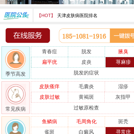
【HOT】
天津皮肤病医院排名
天津津门皮肤病医院怎么样
青春痘
脱发
腋臭
扁平疣
皮炎
荨麻疹
脱发的症状
季节高发
皮肤瘙痒
毛囊炎
湿疹
皮肤过敏
黄褐斑
灰指甲
过敏原检查
常见疾病
鱼鳞病
毛周角化
斑秃
雀斑
白癜风
寻常疣