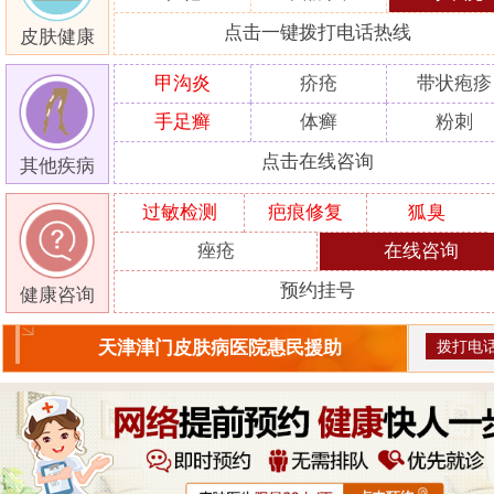
点击一键拨打电话热线
皮肤健康
甲沟炎
疥疮
带状疱疹
手足癣
体癣
粉刺
点击在线咨询
其他疾病
过敏检测
疤痕修复
狐臭
痤疮
在线咨询
预约挂号
健康咨询
拨打电
天津津门皮肤病医院惠民援助