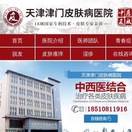
首页
医院介绍
医师团队
青春痘
脱发
皮肤瘙痒
湿疹
在线咨