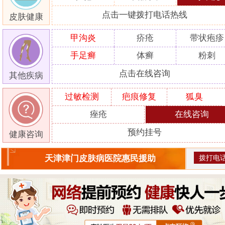
点击一键拨打电话热线
皮肤健康
甲沟炎
疥疮
带状疱疹
手足癣
体癣
粉刺
点击在线咨询
其他疾病
过敏检测
疤痕修复
狐臭
痤疮
在线咨询
预约挂号
健康咨询
拨打电
天津津门皮肤病医院惠民援助