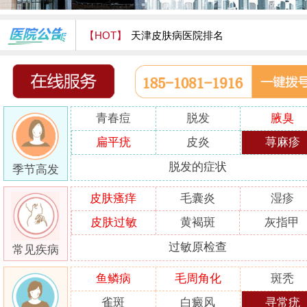
【HOT】
天津皮肤病医院排名
天津津门皮肤病医院怎么样
青春痘
脱发
腋臭
扁平疣
皮炎
荨麻疹
脱发的症状
季节高发
皮肤瘙痒
毛囊炎
湿疹
皮肤过敏
黄褐斑
灰指甲
过敏原检查
常见疾病
鱼鳞病
毛周角化
斑秃
雀斑
白癜风
寻常疣