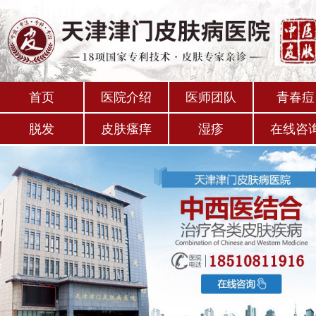
首页
医院介绍
医师团队
青春痘
脱发
皮肤瘙痒
湿疹
在线咨