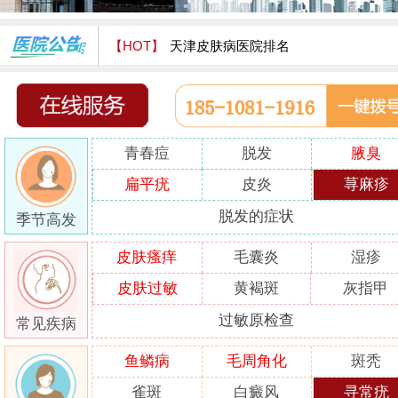
【HOT】
天津皮肤病医院排名
天津津门皮肤病医院怎么样
青春痘
脱发
腋臭
扁平疣
皮炎
荨麻疹
脱发的症状
季节高发
皮肤瘙痒
毛囊炎
湿疹
皮肤过敏
黄褐斑
灰指甲
过敏原检查
常见疾病
鱼鳞病
毛周角化
斑秃
雀斑
白癜风
寻常疣