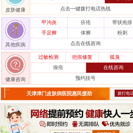
点击一键拨打电话热线
皮肤健康
甲沟炎
疥疮
带状疱疹
手足癣
体癣
粉刺
点击在线咨询
其他疾病
过敏检测
疤痕修复
狐臭
痤疮
在线咨询
预约挂号
健康咨询
拨打电
天津津门皮肤病医院惠民援助