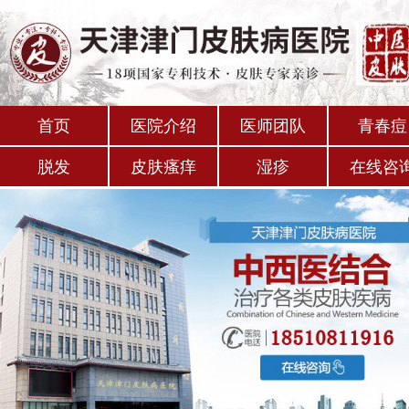
首页
医院介绍
医师团队
青春痘
脱发
皮肤瘙痒
湿疹
在线咨