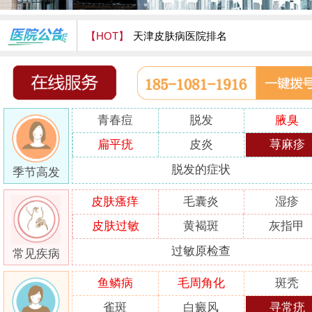
【HOT】
天津皮肤病医院排名
天津津门皮肤病医院怎么样
青春痘
脱发
腋臭
扁平疣
皮炎
荨麻疹
脱发的症状
季节高发
皮肤瘙痒
毛囊炎
湿疹
皮肤过敏
黄褐斑
灰指甲
过敏原检查
常见疾病
鱼鳞病
毛周角化
斑秃
雀斑
白癜风
寻常疣