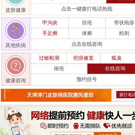
点击一键拨打电话热线
皮肤健康
甲沟炎
疥疮
带状疱疹
手足癣
体癣
粉刺
点击在线咨询
其他疾病
过敏检测
疤痕修复
狐臭
痤疮
在线咨询
预约挂号
健康咨询
拨打电
天津津门皮肤病医院惠民援助