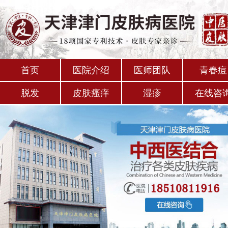
首页
医院介绍
医师团队
青春痘
脱发
皮肤瘙痒
湿疹
在线咨