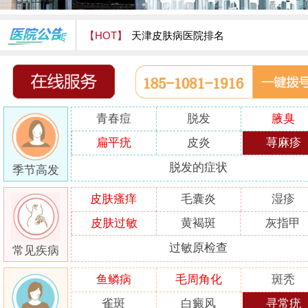
【HOT】
天津皮肤病医院排名
天津津门皮肤病医院怎么样
青春痘
脱发
腋臭
扁平疣
皮炎
荨麻疹
脱发的症状
季节高发
皮肤瘙痒
毛囊炎
湿疹
皮肤过敏
黄褐斑
灰指甲
过敏原检查
常见疾病
鱼鳞病
毛周角化
斑秃
雀斑
白癜风
寻常疣