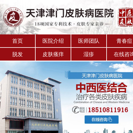
首页
医院介绍
医师团队
青春痘
脱发
皮肤瘙痒
湿疹
在线咨