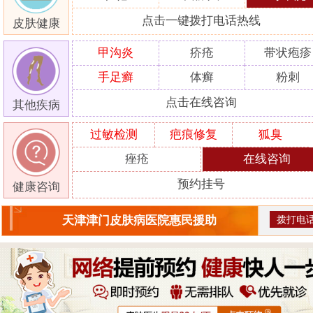
点击一键拨打电话热线
皮肤健康
甲沟炎
疥疮
带状疱疹
手足癣
体癣
粉刺
点击在线咨询
其他疾病
过敏检测
疤痕修复
狐臭
痤疮
在线咨询
预约挂号
健康咨询
拨打电
天津津门皮肤病医院惠民援助