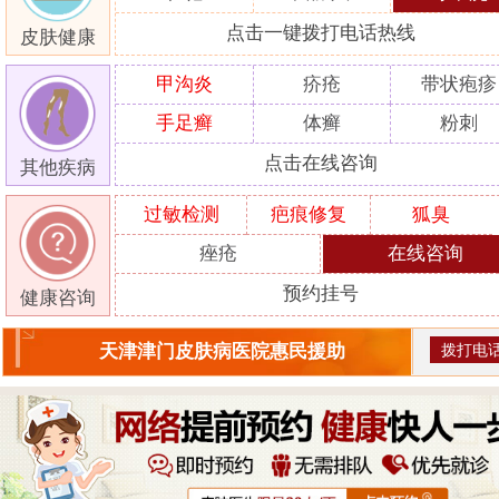
点击一键拨打电话热线
皮肤健康
甲沟炎
疥疮
带状疱疹
手足癣
体癣
粉刺
点击在线咨询
其他疾病
过敏检测
疤痕修复
狐臭
痤疮
在线咨询
预约挂号
健康咨询
拨打电
天津津门皮肤病医院惠民援助