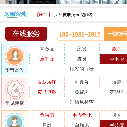
【HOT】
天津皮肤病医院排名
天津津门皮肤病医院怎么样
青春痘
脱发
腋臭
扁平疣
皮炎
荨麻疹
脱发的症状
季节高发
皮肤瘙痒
毛囊炎
湿疹
皮肤过敏
黄褐斑
灰指甲
过敏原检查
常见疾病
鱼鳞病
毛周角化
斑秃
雀斑
白癜风
寻常疣