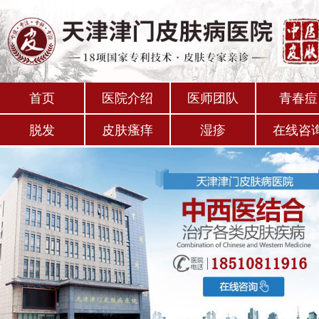
首页
医院介绍
医师团队
青春痘
脱发
皮肤瘙痒
湿疹
在线咨