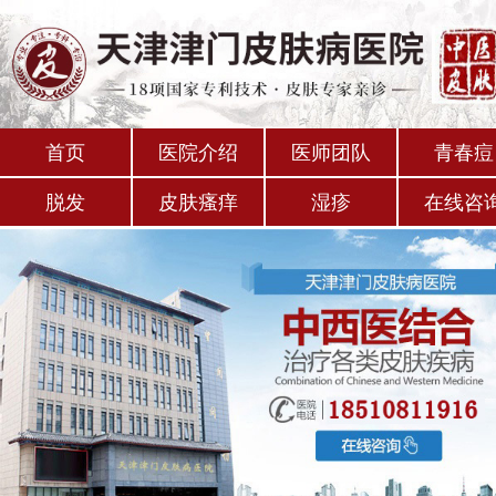
首页
医院介绍
医师团队
青春痘
脱发
皮肤瘙痒
湿疹
在线咨