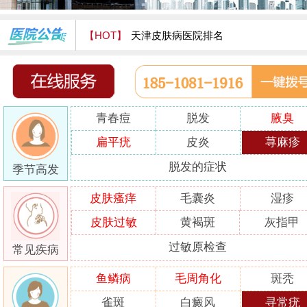
【HOT】
天津皮肤病医院排名
天津津门皮肤病医院怎么样
青春痘
脱发
腋臭
扁平疣
皮炎
荨麻疹
脱发的症状
季节高发
皮肤瘙痒
毛囊炎
湿疹
皮肤过敏
黄褐斑
灰指甲
过敏原检查
常见疾病
鱼鳞病
毛周角化
斑秃
雀斑
白癜风
寻常疣