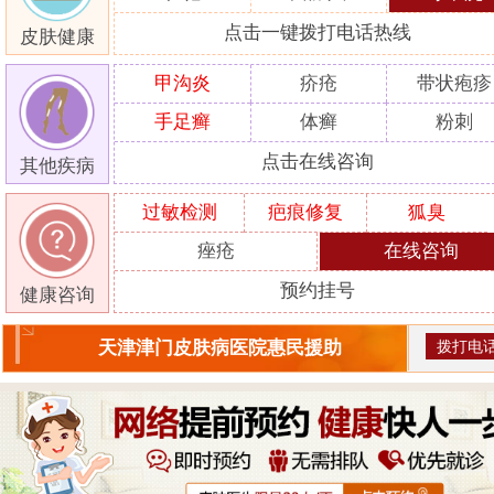
点击一键拨打电话热线
皮肤健康
甲沟炎
疥疮
带状疱疹
手足癣
体癣
粉刺
点击在线咨询
其他疾病
过敏检测
疤痕修复
狐臭
痤疮
在线咨询
预约挂号
健康咨询
拨打电
天津津门皮肤病医院惠民援助