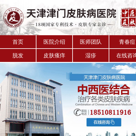
首页
医院介绍
医师团队
青春痘
脱发
皮肤瘙痒
湿疹
在线咨