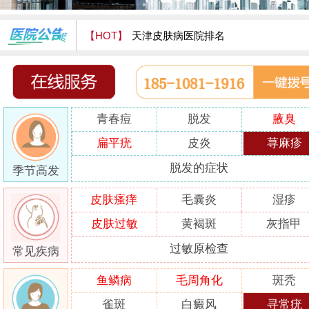
【HOT】
天津皮肤病医院排名
天津津门皮肤病医院怎么样
青春痘
脱发
腋臭
扁平疣
皮炎
荨麻疹
脱发的症状
季节高发
皮肤瘙痒
毛囊炎
湿疹
皮肤过敏
黄褐斑
灰指甲
过敏原检查
常见疾病
鱼鳞病
毛周角化
斑秃
雀斑
白癜风
寻常疣