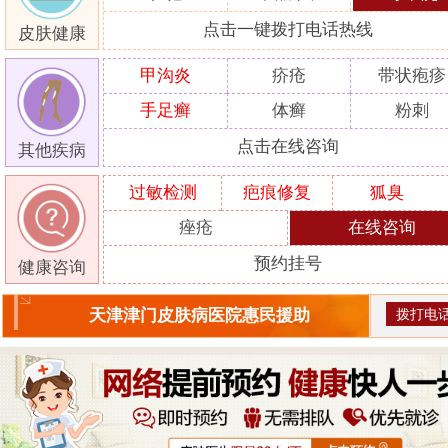
点击一键拨打电话热线
皮肤健康
甲沟炎
疥疮
带状疱疹
手足癣
体癣
粉刺
点击在线咨询
其他疾病
过敏检测
疤痕修复
狐臭
痤疮
在线咨询
预约挂号
健康咨询
拨打电
天津津门皮肤病医院惠民援助