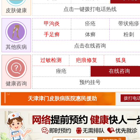
点击一键拨打电话热线
皮肤健康
甲沟炎
疥疮
带状疱疹
手足癣
体癣
粉刺
点击在线咨询
其他疾病
过敏检测
疤痕修复
狐臭
痤疮
在线咨询
预约挂号
健康咨询
拨打电
天津津门皮肤病医院惠民援助