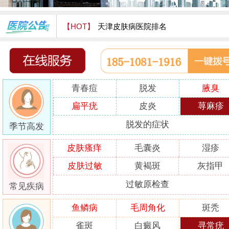
【HOT】
天津皮肤病医院排名
天津津门皮肤病医院怎么样
青春痘
脱发
腋臭
扁平疣
皮炎
荨麻疹
脱发的症状
季节高发
皮肤瘙痒
毛囊炎
湿疹
皮肤过敏
黄褐斑
灰指甲
过敏原检查
常见疾病
鱼鳞病
毛周角化
斑秃
雀斑
白癜风
寻常疣