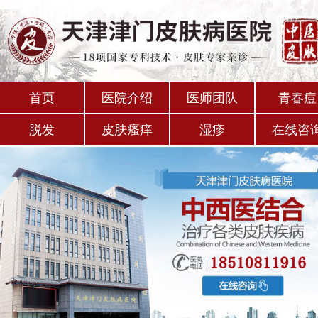
首页
医院介绍
医师团队
青春痘
脱发
皮肤瘙痒
湿疹
在线咨