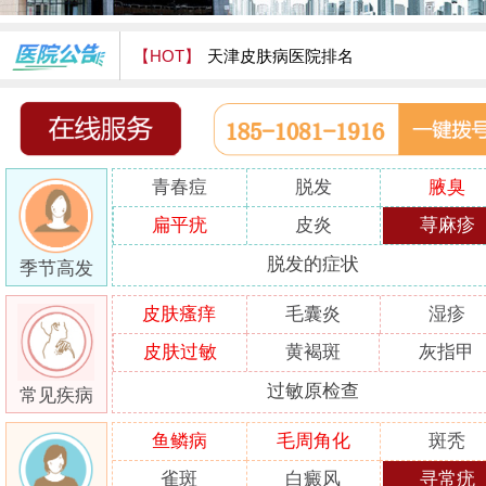
【HOT】
天津皮肤病医院排名
天津津门皮肤病医院怎么样
青春痘
脱发
腋臭
扁平疣
皮炎
荨麻疹
脱发的症状
季节高发
皮肤瘙痒
毛囊炎
湿疹
皮肤过敏
黄褐斑
灰指甲
过敏原检查
常见疾病
鱼鳞病
毛周角化
斑秃
雀斑
白癜风
寻常疣