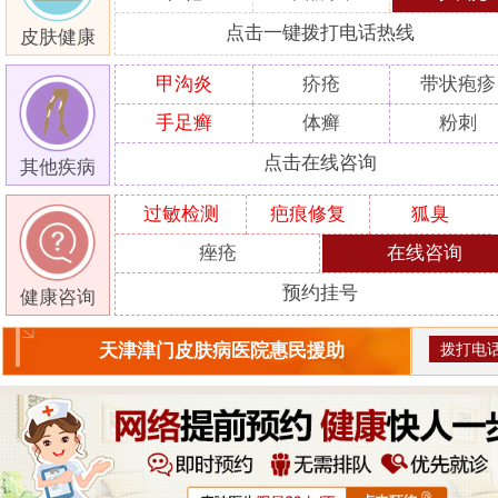
点击一键拨打电话热线
皮肤健康
甲沟炎
疥疮
带状疱疹
手足癣
体癣
粉刺
点击在线咨询
其他疾病
过敏检测
疤痕修复
狐臭
痤疮
在线咨询
预约挂号
健康咨询
拨打电
天津津门皮肤病医院惠民援助