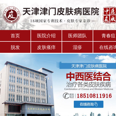
首页
医院介绍
医师团队
青春痘
脱发
皮肤瘙痒
湿疹
在线咨