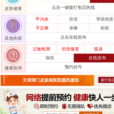
点击一键拨打电话热线
皮肤健康
甲沟炎
疥疮
带状疱疹
手足癣
体癣
粉刺
点击在线咨询
其他疾病
过敏检测
疤痕修复
狐臭
痤疮
在线咨询
预约挂号
健康咨询
拨打电
天津津门皮肤病医院惠民援助