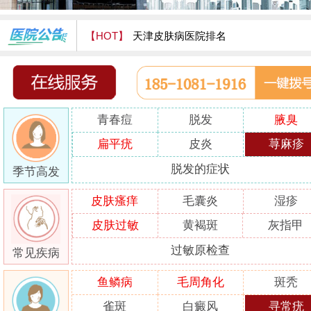
【HOT】
天津皮肤病医院排名
天津津门皮肤病医院怎么样
青春痘
脱发
腋臭
扁平疣
皮炎
荨麻疹
脱发的症状
季节高发
皮肤瘙痒
毛囊炎
湿疹
皮肤过敏
黄褐斑
灰指甲
过敏原检查
常见疾病
鱼鳞病
毛周角化
斑秃
雀斑
白癜风
寻常疣