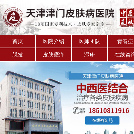
首页
医院介绍
医师团队
青春痘
脱发
皮肤瘙痒
湿疹
在线咨