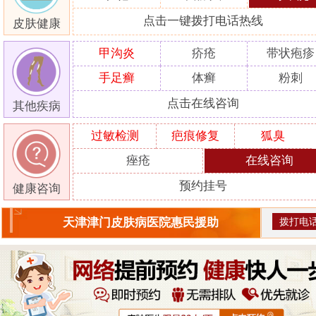
点击一键拨打电话热线
皮肤健康
甲沟炎
疥疮
带状疱疹
手足癣
体癣
粉刺
点击在线咨询
其他疾病
过敏检测
疤痕修复
狐臭
痤疮
在线咨询
预约挂号
健康咨询
拨打电
天津津门皮肤病医院惠民援助