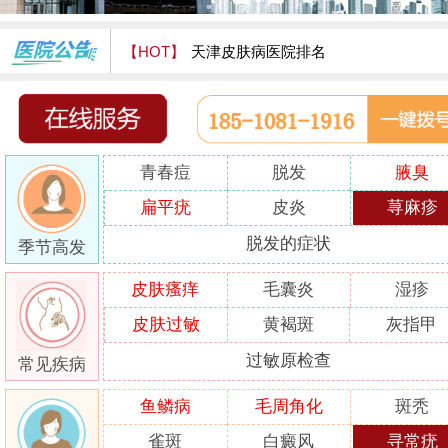
【HOT】
天津皮肤病医院排名
天津津门皮肤病医院怎么样
青春痘
脱发
腋臭
扁平疣
皮炎
荨麻疹
脱发的症状
季节高发
皮肤瘙痒
毛囊炎
湿疹
皮肤过敏
黄褐斑
灰指甲
过敏原检查
常见疾病
鱼鳞病
毛周角化
斑秃
雀斑
白癜风
寻常疣