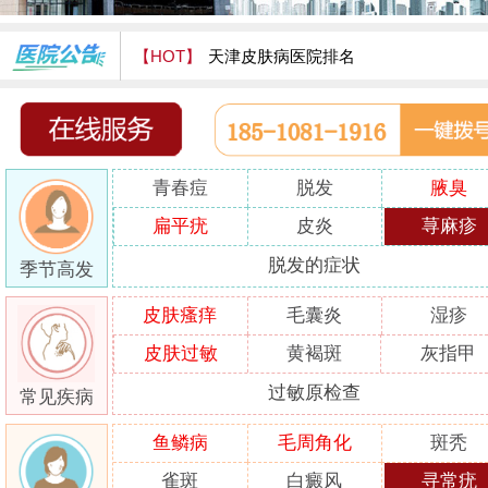
【HOT】
天津皮肤病医院排名
天津津门皮肤病医院怎么样
青春痘
脱发
腋臭
扁平疣
皮炎
荨麻疹
脱发的症状
季节高发
皮肤瘙痒
毛囊炎
湿疹
皮肤过敏
黄褐斑
灰指甲
过敏原检查
常见疾病
鱼鳞病
毛周角化
斑秃
雀斑
白癜风
寻常疣