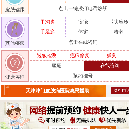
点击一键拨打电话热线
皮肤健康
甲沟炎
疥疮
带状疱疹
手足癣
体癣
粉刺
点击在线咨询
其他疾病
过敏检测
疤痕修复
狐臭
痤疮
在线咨询
预约挂号
健康咨询
拨打电
天津津门皮肤病医院惠民援助