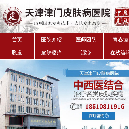
首页
医院介绍
医师团队
青春痘
脱发
皮肤瘙痒
湿疹
在线咨