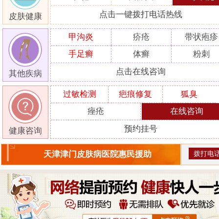
点击一键拨打电话热线
皮肤健康
甲沟炎
疥疮
带状疱疹
手足癣
体癣
粉刺
点击在线咨询
其他疾病
过敏检测
疤痕修复
狐臭
痤疮
在线咨询
预约挂号
健康咨询
拨打电
天津津门皮肤病医院惠民援助