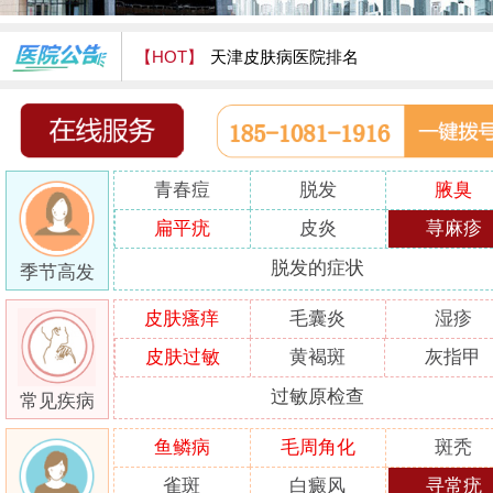
【HOT】
天津皮肤病医院排名
天津津门皮肤病医院怎么样
青春痘
脱发
腋臭
扁平疣
皮炎
荨麻疹
脱发的症状
季节高发
皮肤瘙痒
毛囊炎
湿疹
皮肤过敏
黄褐斑
灰指甲
过敏原检查
常见疾病
鱼鳞病
毛周角化
斑秃
雀斑
白癜风
寻常疣