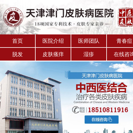
首页
医院介绍
医师团队
青春痘
脱发
皮肤瘙痒
湿疹
在线咨