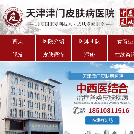
首页
医院介绍
医师团队
青春痘
脱发
皮肤瘙痒
湿疹
在线咨