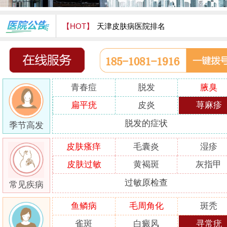
【HOT】
天津皮肤病医院排名
天津津门皮肤病医院怎么样
青春痘
脱发
腋臭
扁平疣
皮炎
荨麻疹
脱发的症状
季节高发
皮肤瘙痒
毛囊炎
湿疹
皮肤过敏
黄褐斑
灰指甲
过敏原检查
常见疾病
鱼鳞病
毛周角化
斑秃
雀斑
白癜风
寻常疣