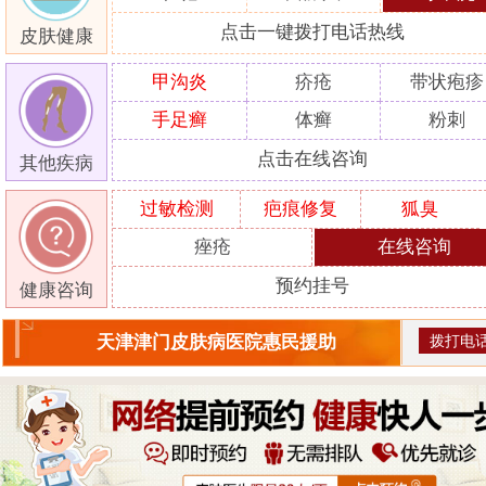
点击一键拨打电话热线
皮肤健康
甲沟炎
疥疮
带状疱疹
手足癣
体癣
粉刺
点击在线咨询
其他疾病
过敏检测
疤痕修复
狐臭
痤疮
在线咨询
预约挂号
健康咨询
拨打电
天津津门皮肤病医院惠民援助