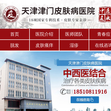
首页
医院介绍
医师团队
青春痘
脱发
皮肤瘙痒
湿疹
在线咨