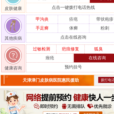
点击一键拨打电话热线
皮肤健康
甲沟炎
疥疮
带状疱疹
手足癣
体癣
粉刺
点击在线咨询
其他疾病
过敏检测
疤痕修复
狐臭
痤疮
在线咨询
预约挂号
健康咨询
拨打电
天津津门皮肤病医院惠民援助