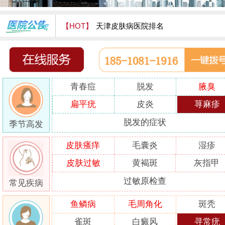
【HOT】
天津皮肤病医院排名
天津津门皮肤病医院怎么样
青春痘
脱发
腋臭
扁平疣
皮炎
荨麻疹
脱发的症状
季节高发
皮肤瘙痒
毛囊炎
湿疹
皮肤过敏
黄褐斑
灰指甲
过敏原检查
常见疾病
鱼鳞病
毛周角化
斑秃
雀斑
白癜风
寻常疣