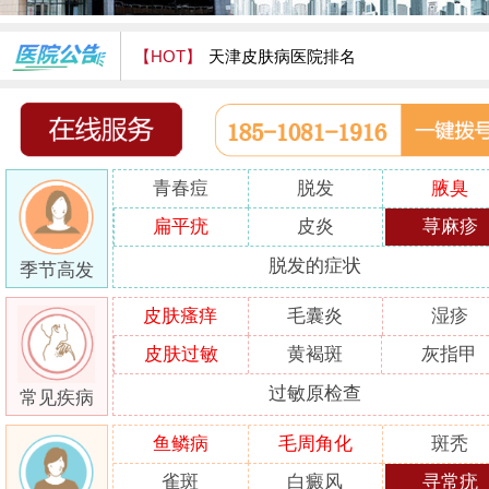
【HOT】
天津皮肤病医院排名
天津津门皮肤病医院怎么样
青春痘
脱发
腋臭
扁平疣
皮炎
荨麻疹
脱发的症状
季节高发
皮肤瘙痒
毛囊炎
湿疹
皮肤过敏
黄褐斑
灰指甲
过敏原检查
常见疾病
鱼鳞病
毛周角化
斑秃
雀斑
白癜风
寻常疣