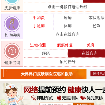
点击一键拨打电话热线
皮肤健康
甲沟炎
疥疮
带状疱疹
手足癣
体癣
粉刺
点击在线咨询
其他疾病
过敏检测
疤痕修复
狐臭
痤疮
在线咨询
预约挂号
健康咨询
拨打电
天津津门皮肤病医院惠民援助