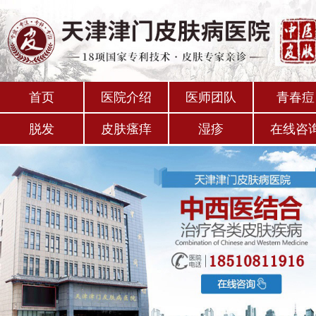
首页
医院介绍
医师团队
青春痘
脱发
皮肤瘙痒
湿疹
在线咨