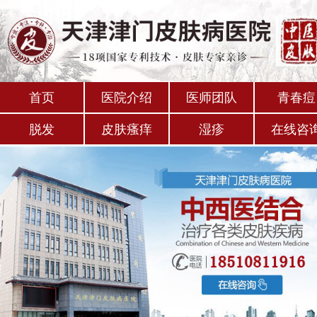
首页
医院介绍
医师团队
青春痘
脱发
皮肤瘙痒
湿疹
在线咨