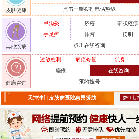
点击一键拨打电话热线
皮肤健康
甲沟炎
疥疮
带状疱疹
手足癣
体癣
粉刺
点击在线咨询
其他疾病
过敏检测
疤痕修复
狐臭
痤疮
在线咨询
预约挂号
健康咨询
拨打电
天津津门皮肤病医院惠民援助