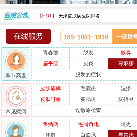
【HOT】
天津皮肤病医院排名
天津津门皮肤病医院怎么样
青春痘
脱发
腋臭
扁平疣
皮炎
荨麻疹
脱发的症状
季节高发
皮肤瘙痒
毛囊炎
湿疹
皮肤过敏
黄褐斑
灰指甲
过敏原检查
常见疾病
鱼鳞病
毛周角化
斑秃
雀斑
白癜风
寻常疣