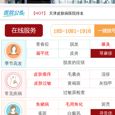
【HOT】
天津皮肤病医院排名
天津津门皮肤病医院怎么样
青春痘
脱发
腋臭
扁平疣
皮炎
荨麻疹
脱发的症状
季节高发
皮肤瘙痒
毛囊炎
湿疹
皮肤过敏
黄褐斑
灰指甲
过敏原检查
常见疾病
鱼鳞病
毛周角化
斑秃
雀斑
白癜风
寻常疣