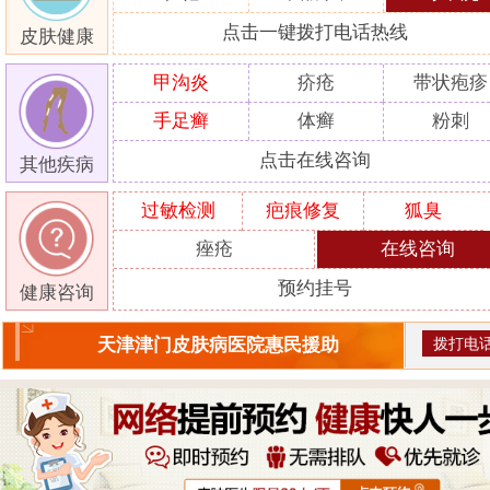
点击一键拨打电话热线
皮肤健康
甲沟炎
疥疮
带状疱疹
手足癣
体癣
粉刺
点击在线咨询
其他疾病
过敏检测
疤痕修复
狐臭
痤疮
在线咨询
预约挂号
健康咨询
拨打电
天津津门皮肤病医院惠民援助