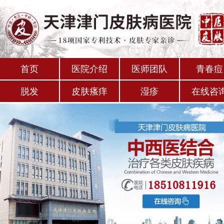
首页
医院介绍
医师团队
青春痘
脱发
皮肤瘙痒
湿疹
在线咨