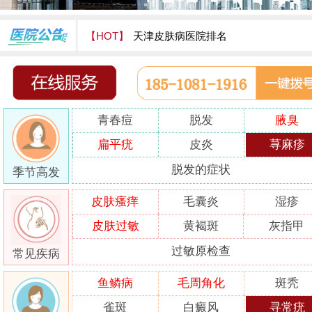
【HOT】
天津皮肤病医院排名
天津津门皮肤病医院怎么样
青春痘
脱发
腋臭
扁平疣
皮炎
荨麻疹
脱发的症状
季节高发
皮肤瘙痒
毛囊炎
湿疹
皮肤过敏
黄褐斑
灰指甲
过敏原检查
常见疾病
鱼鳞病
毛周角化
斑秃
雀斑
白癜风
寻常疣