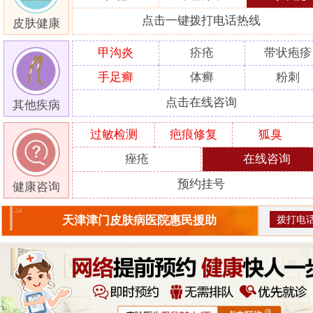
点击一键拨打电话热线
皮肤健康
甲沟炎
疥疮
带状疱疹
手足癣
体癣
粉刺
点击在线咨询
其他疾病
过敏检测
疤痕修复
狐臭
痤疮
在线咨询
预约挂号
健康咨询
拨打电
天津津门皮肤病医院惠民援助