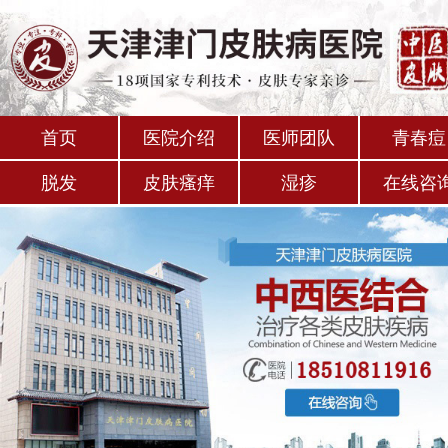
首页
医院介绍
医师团队
青春痘
脱发
皮肤瘙痒
湿疹
在线咨