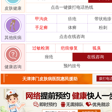
点击一键拨打电话热线
皮肤健康
甲沟炎
疥疮
带状疱疹
手足癣
体癣
粉刺
点击在线咨询
其他疾病
过敏检测
疤痕修复
狐臭
痤疮
在线咨询
预约挂号
健康咨询
拨打电
天津津门皮肤病医院惠民援助