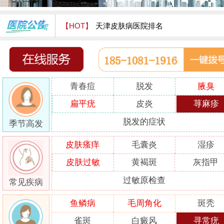
【HOT】
天津皮肤病医院排名
天津津门皮肤病医院怎么样
青春痘
脱发
腋臭
扁平疣
皮炎
荨麻疹
脱发的症状
季节高发
皮肤瘙痒
毛囊炎
湿疹
皮肤过敏
黄褐斑
灰指甲
过敏原检查
常见疾病
鱼鳞病
毛周角化
斑秃
雀斑
白癜风
寻常疣