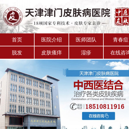
首页
医院介绍
医师团队
青春痘
脱发
皮肤瘙痒
湿疹
在线咨