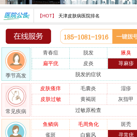
【HOT】
天津皮肤病医院排名
天津津门皮肤病医院怎么样
青春痘
脱发
腋臭
扁平疣
皮炎
荨麻疹
脱发的症状
季节高发
皮肤瘙痒
毛囊炎
湿疹
皮肤过敏
黄褐斑
灰指甲
过敏原检查
常见疾病
鱼鳞病
毛周角化
斑秃
雀斑
白癜风
寻常疣