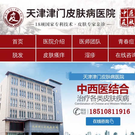
首页
医院介绍
医师团队
青春痘
脱发
皮肤瘙痒
湿疹
在线咨