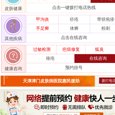
点击一键拨打电话热线
皮肤健康
甲沟炎
疥疮
带状疱疹
手足癣
体癣
粉刺
点击在线咨询
其他疾病
过敏检测
疤痕修复
狐臭
痤疮
在线咨询
预约挂号
健康咨询
拨打电
天津津门皮肤病医院惠民援助