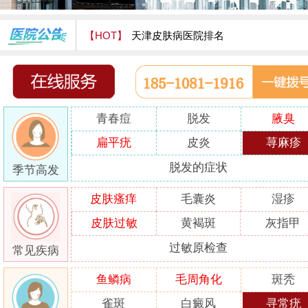
【HOT】
天津皮肤病医院排名
天津津门皮肤病医院怎么样
青春痘
脱发
腋臭
扁平疣
皮炎
荨麻疹
脱发的症状
季节高发
皮肤瘙痒
毛囊炎
湿疹
皮肤过敏
黄褐斑
灰指甲
过敏原检查
常见疾病
鱼鳞病
毛周角化
斑秃
雀斑
白癜风
寻常疣