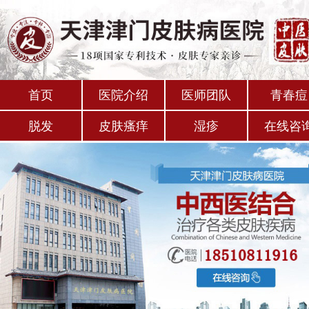
首页
医院介绍
医师团队
青春痘
脱发
皮肤瘙痒
湿疹
在线咨