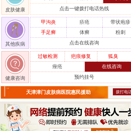
点击一键拨打电话热线
皮肤健康
甲沟炎
疥疮
带状疱疹
手足癣
体癣
粉刺
点击在线咨询
其他疾病
过敏检测
疤痕修复
狐臭
痤疮
在线咨询
预约挂号
健康咨询
拨打电
天津津门皮肤病医院惠民援助