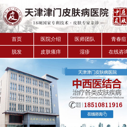
首页
医院介绍
医师团队
青春痘
脱发
皮肤瘙痒
湿疹
在线咨