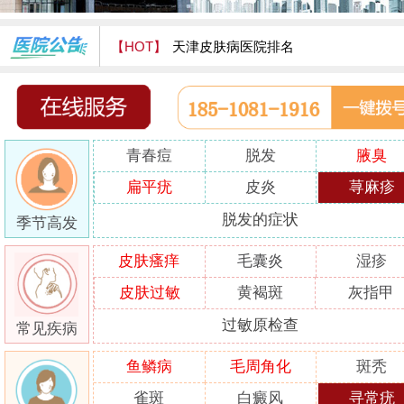
【HOT】
天津皮肤病医院排名
天津津门皮肤病医院怎么样
青春痘
脱发
腋臭
扁平疣
皮炎
荨麻疹
脱发的症状
季节高发
皮肤瘙痒
毛囊炎
湿疹
皮肤过敏
黄褐斑
灰指甲
过敏原检查
常见疾病
鱼鳞病
毛周角化
斑秃
雀斑
白癜风
寻常疣