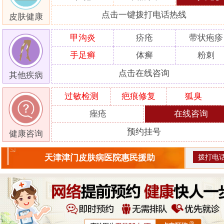
点击一键拨打电话热线
皮肤健康
甲沟炎
疥疮
带状疱疹
手足癣
体癣
粉刺
点击在线咨询
其他疾病
过敏检测
疤痕修复
狐臭
痤疮
在线咨询
预约挂号
健康咨询
拨打电
天津津门皮肤病医院惠民援助