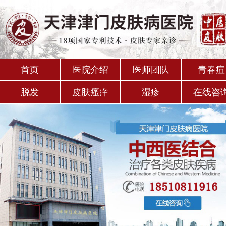
首页
医院介绍
医师团队
青春痘
脱发
皮肤瘙痒
湿疹
在线咨