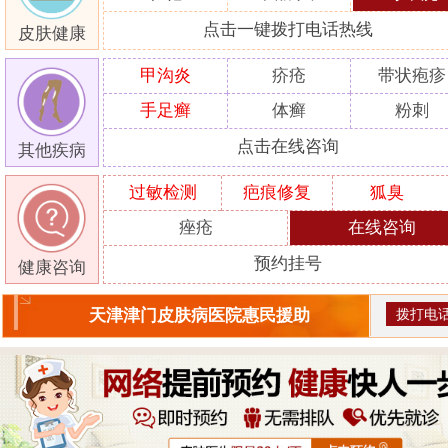
点击一键拨打电话热线
皮肤健康
甲沟炎
疥疮
带状疱疹
手足癣
体癣
粉刺
点击在线咨询
其他疾病
过敏检测
疤痕修复
狐臭
痤疮
在线咨询
预约挂号
健康咨询
拨打电
天津津门皮肤病医院惠民援助