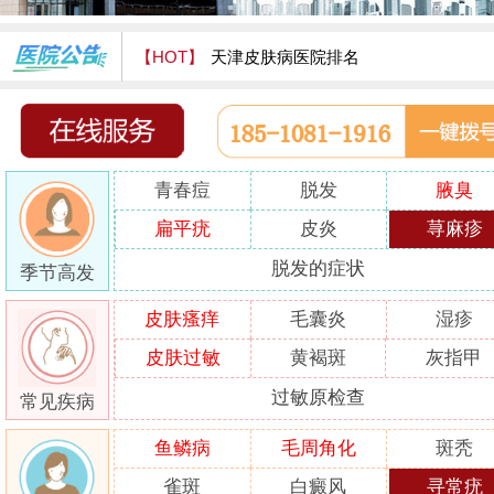
【HOT】
天津皮肤病医院排名
天津津门皮肤病医院怎么样
青春痘
脱发
腋臭
扁平疣
皮炎
荨麻疹
脱发的症状
季节高发
皮肤瘙痒
毛囊炎
湿疹
皮肤过敏
黄褐斑
灰指甲
过敏原检查
常见疾病
鱼鳞病
毛周角化
斑秃
雀斑
白癜风
寻常疣