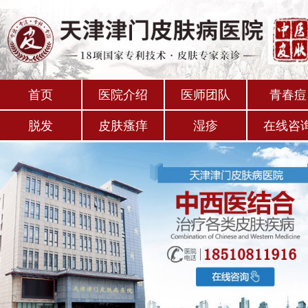
首页
医院介绍
医师团队
青春痘
脱发
皮肤瘙痒
湿疹
在线咨