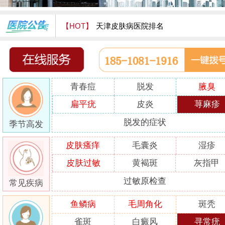
【HOT】
天津皮肤病医院排名
天津津门皮肤病医院怎么样
青春痘
脱发
腋臭
扁平疣
皮炎
荨麻疹
脱发的症状
季节高发
皮肤瘙痒
毛囊炎
湿疹
皮肤过敏
黄褐斑
灰指甲
过敏原检查
常见疾病
鱼鳞病
毛周角化
斑秃
雀斑
白癜风
寻常疣