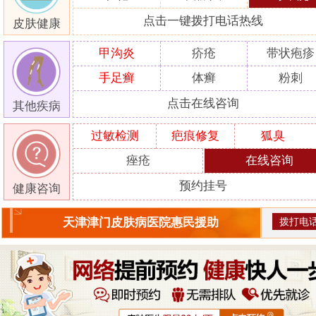
点击一键拨打电话热线
皮肤健康
甲沟炎
疥疮
带状疱疹
手足癣
体癣
粉刺
点击在线咨询
其他疾病
过敏检测
疤痕修复
狐臭
痤疮
在线咨询
预约挂号
健康咨询
拨打电
天津津门皮肤病医院惠民援助