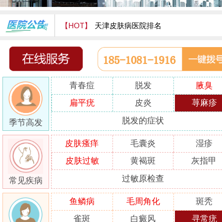
【HOT】
天津皮肤病医院排名
天津津门皮肤病医院怎么样
青春痘
脱发
腋臭
扁平疣
皮炎
荨麻疹
脱发的症状
季节高发
皮肤瘙痒
毛囊炎
湿疹
皮肤过敏
黄褐斑
灰指甲
过敏原检查
常见疾病
鱼鳞病
毛周角化
斑秃
雀斑
白癜风
寻常疣