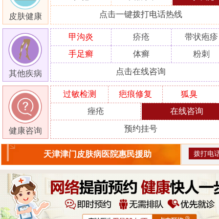
点击一键拨打电话热线
皮肤健康
甲沟炎
疥疮
带状疱疹
手足癣
体癣
粉刺
点击在线咨询
其他疾病
过敏检测
疤痕修复
狐臭
痤疮
在线咨询
预约挂号
健康咨询
拨打电
天津津门皮肤病医院惠民援助