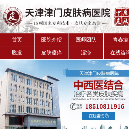
首页
医院介绍
医师团队
青春痘
脱发
皮肤瘙痒
湿疹
在线咨