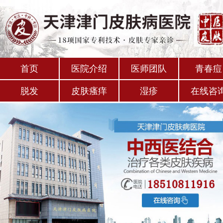
首页
医院介绍
医师团队
青春痘
脱发
皮肤瘙痒
湿疹
在线咨