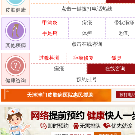
点击一键拨打电话热线
皮肤健康
甲沟炎
疥疮
带状疱疹
手足癣
体癣
粉刺
点击在线咨询
其他疾病
过敏检测
疤痕修复
狐臭
痤疮
在线咨询
预约挂号
健康咨询
拨打电
天津津门皮肤病医院惠民援助