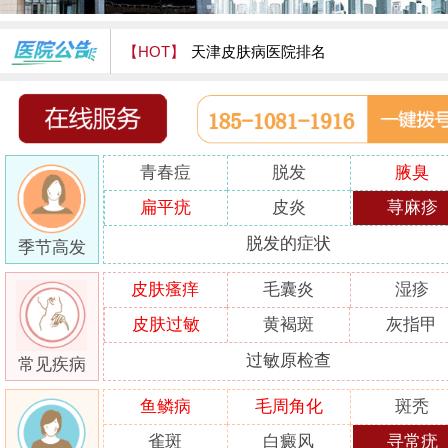
【HOT】
天津皮肤病医院排名
天津津门皮肤病医院怎么样
青春痘
脱发
腋臭
扁平疣
皮炎
荨麻疹
脱发的症状
季节高发
皮肤瘙痒
毛囊炎
湿疹
皮肤过敏
黄褐斑
灰指甲
过敏原检查
常见疾病
鱼鳞病
毛周角化
斑秃
雀斑
白癜风
寻常疣