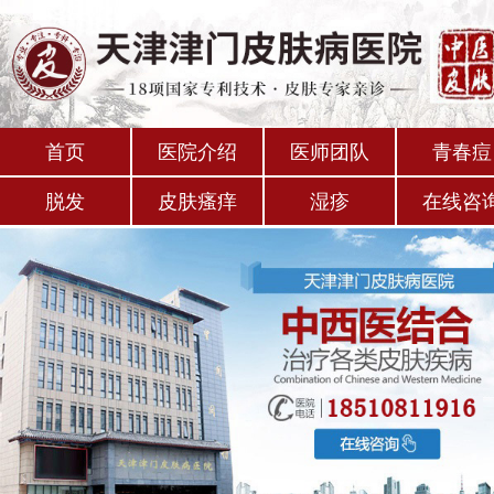
首页
医院介绍
医师团队
青春痘
脱发
皮肤瘙痒
湿疹
在线咨