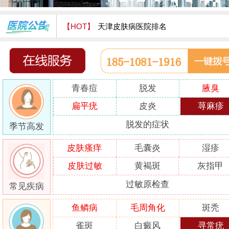
【HOT】
天津皮肤病医院排名
天津津门皮肤病医院怎么样
青春痘
脱发
腋臭
扁平疣
皮炎
荨麻疹
脱发的症状
季节高发
皮肤瘙痒
毛囊炎
湿疹
皮肤过敏
黄褐斑
灰指甲
过敏原检查
常见疾病
鱼鳞病
毛周角化
斑秃
雀斑
白癜风
寻常疣