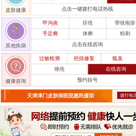
点击一键拨打电话热线
皮肤健康
甲沟炎
疥疮
带状疱疹
手足癣
体癣
粉刺
点击在线咨询
其他疾病
过敏检测
疤痕修复
狐臭
痤疮
在线咨询
预约挂号
健康咨询
拨打电
天津津门皮肤病医院惠民援助